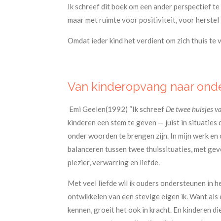
Ik schreef dit boek om een ander perspectief t
maar met ruimte voor positiviteit, voor herstel
Omdat ieder kind het verdient om zich thuis te v
​Van kinderopvang naar onder
Emi Geelen(1992) “I
k schreef
De twee huisjes v
kinderen een stem te geven — juist in situaties 
onder woorden te brengen zijn. In mijn werk en
balanceren tussen twee thuissituaties, met gev
plezier, verwarring en liefde.
Met veel liefde wil ik ouders ondersteunen in he
ontwikkelen van een stevige eigen ik. Want als e
kennen, groeit het ook in kracht. En kinderen die