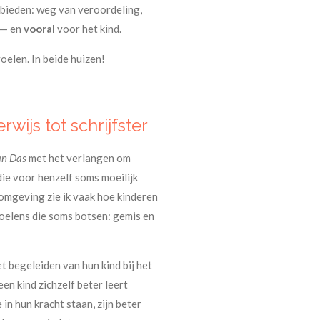
e bieden: weg van veroordeling,
 — en
vooral
voor het kind.
oelen. In beide huizen!
wijs tot schrijfster
an Das
met het verlangen om
die voor henzelf soms moeilijk
 omgeving zie ik vaak hoe kinderen
oelens die soms botsen: gemis en
t begeleiden van hun kind bij het
en kind zichzelf beter leert
 in hun kracht staan, zijn beter