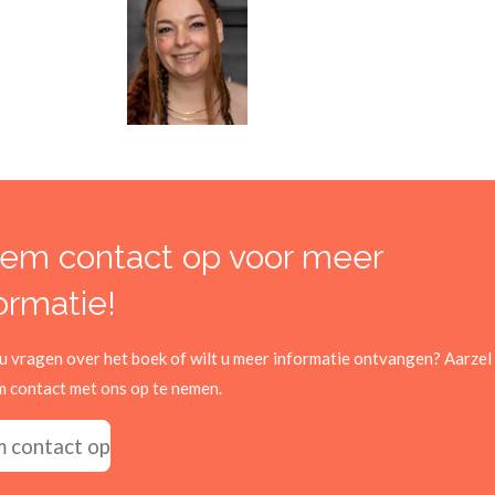
em contact op voor meer
ormatie!
u vragen over het boek of wilt u meer informatie ontvangen? Aarzel
m contact met ons op te nemen.
 contact op