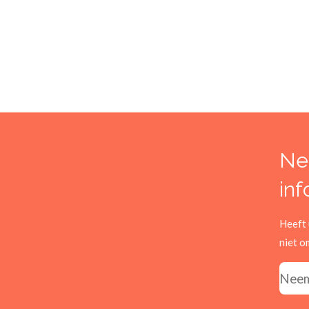
Ne
inf
Heeft 
niet o
Neem